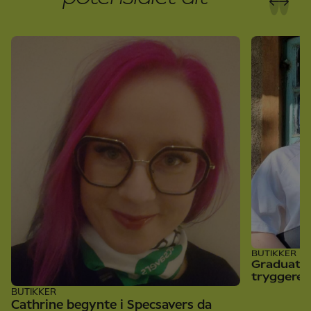
BUTIKKER
Graduate
tryggere 
BUTIKKER
Cathrine begynte i Specsavers da