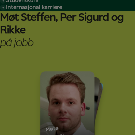
Studentkurs
Internasjonal karriere
Møt Steffen, Per Sigurd og
Rikke
på jobb
Møte
Per
Møte
Rikke
Møte