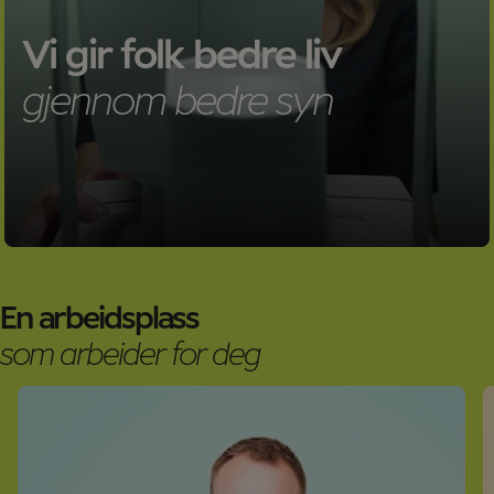
Vi gir folk bedre liv
gjennom bedre syn
En arbeidsplass
som arbeider for deg