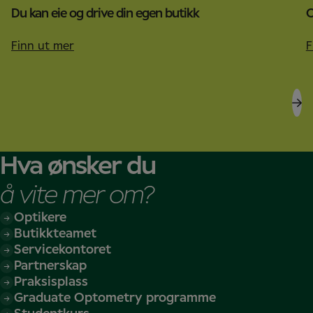
Du kan eie og drive din egen butikk
O
Finn ut mer
F
Hva ønsker du
å vite mer om?
Optikere
Butikkteamet
Servicekontoret
Partnerskap
Praksisplass
Graduate Optometry programme