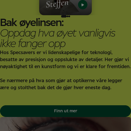
Sigurd
Steffen
Bak øyelinsen:
Oppdag hva øyet vanligvis
ikke fanger opp
Hos Specsavers er vi lidenskapelige for teknologi,
besatte av presisjon og oppslukte av detaljer. Her gjør vi
nøyaktighet til en kunstform og vi er klare for fremtiden.
Se nærmere på hva som gjør at optikerne våre legger
ære og stolthet bak det de gjør hver eneste dag.
Finn ut mer