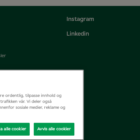
Instagram
Linkedin
ler
re ordentlig, tilpasse innhold og
trafikken vår. Vi deler også
nenfor sosiale medier, reklame og
a alle cookier
Avvis alle cookier