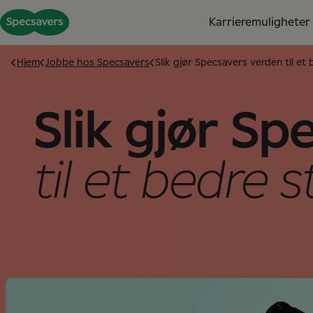
Karrieremuligheter
Hjem
Jobbe hos Specsavers
Slik gjør Specsavers verden til et
Slik gjør S
til et bedre 