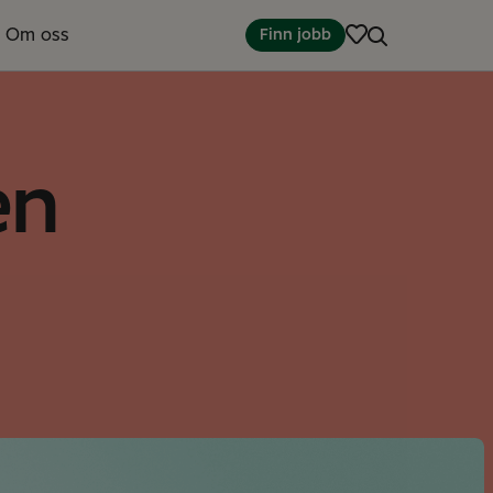
Om oss
Finn jobb
en