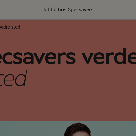
Jobbe hos Specsavers
 bedre sted
pecsavers verd
sted