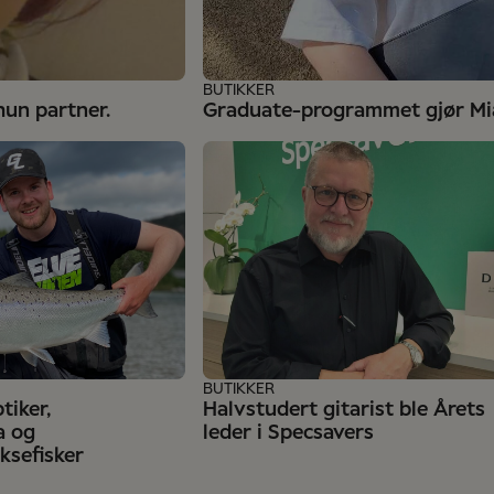
BUTIKKER
hun partner.
Graduate-programmet gjør Mia
BUTIKKER
tiker,
Halvstudert gitarist ble Årets
a og
leder i Specsavers
aksefisker