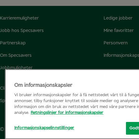
Karrieremuligheter
Ledige jobber
Jobb hos Specsavers
Mine favoritter
Partnerskap
Personvern
Om Specsavers
Informasjonskaps
Jobbmuligheter
Om informasjonskapsler
Clinicalconference.eu
Vi bruker informasjonskapsler for å få nettstedet vårt til å funge
Specsavers.no
annonser, tilby funksjoner knyttet til sosiale medier og analysere 
informasjon om din bruk av nettstedet vårt med våre partnere in
analyse.
Retningslinjer for informasjonskapsler
Informasjonskapselinnstillinger
Godt
© Specsavers
2026