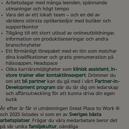
Arbetsdagar med många leenden, spännande
utmaningar och högt tempo
Vara del av ett lokalt team – och en del av
världens största optikerkedjor med butiker och
supportkontor
Tillgång till ett stort utbud av onlineutbildningar,
information om produktlanseringar och andra
branschnyheter
Ett förmånligt lönepaket med en lön som matchar
dina kvalifikationer och gratis prenumeration på
hälsoappen, Headspace
Olika karriärsmöjligheter som
klinisk assistent, in-
store trainer eller kontaktlinsexpert
. Drömmer du
om att
bli partner
kan du gå med i vårt
Partner-in-
Development program
där du lär dig om ledarskap
och affärsutveckling för att kunna driva din egen
butik
År efter år får vi utnämningen Great Place to Work ®
och 2025 listades vi som en av
Sveriges bästa
arbetsplatser
. Frågar du våra medarbetare beror det
på vår unika
familjekultur
, oändliga